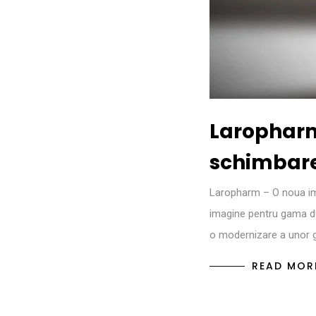
Laropharm
schimbare
Laropharm – O noua i
imagine pentru gama de
o modernizare a unor
READ MOR