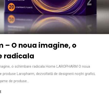
 – O noua imagine, o
 radicala
magine, o schimbare radicala Home LAROPHARM O noua
 produse Laropharm, dezvoltată de designerii noștri grafici,
 game de produse…
E