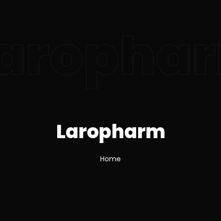
aropha
Laropharm
Home