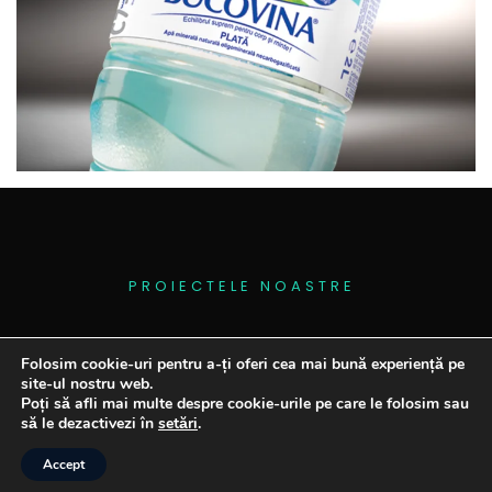
P
R
O
I
E
C
T
E
L
E
N
O
A
S
T
R
E
Folosim cookie-uri pentru a-ți oferi cea mai bună experiență pe
site-ul nostru web.
Poți să afli mai multe despre cookie-urile pe care le folosim sau
să le dezactivezi în
setări
.
© 2026 Remark Studio
Accept